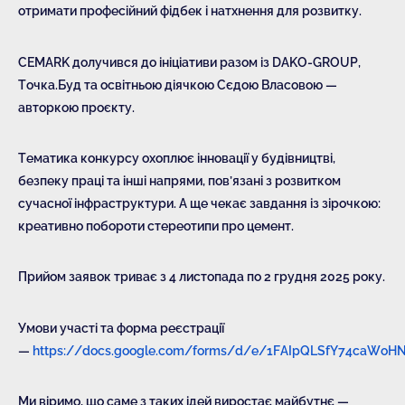
отримати професійний фідбек і натхнення для розвитку.
CEMARK долучився до ініціативи разом із DAKO-GROUP,
Точка.Буд та освітньою діячкою Сєдою Власовою —
авторкою проєкту.
Тематика конкурсу охоплює інновації у будівництві,
безпеку праці та інші напрями, пов’язані з розвитком
сучасної інфраструктури. А ще чекає завдання із зірочкою:
креативно побороти стереотипи про цемент.
Прийом заявок триває з 4 листопада по 2 грудня 2025 року.
Умови участі та форма реєстрації
—
https://docs.google.com/forms/d/e/1FAIpQLSfY74caW
Ми віримо, що саме з таких ідей виростає майбутнє —