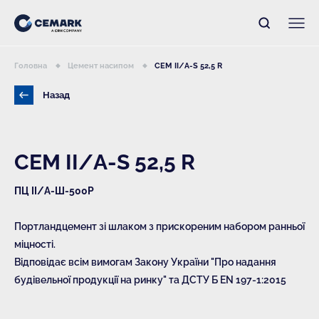
Головна
Цемент насипом
CEM II/A-S 52,5 R
Назад
CEM II/A-S 52,5 R
ПЦ IІ/А-Ш-500Р
Портландцемент зі шлаком з прискореним набором ранньої
міцності.
Відповідає всім вимогам Закону України "Про надання
будівельної продукції на ринку" та ДСТУ Б EN 197-1:2015