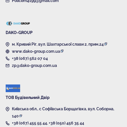
Policem4199@gmail.com
DAKO-GROUP
м. Кривий Ріг, вул. Шахтарської слави 2, прим.24
www.dako-group.com.ua
+38 (067) 562 07 04
zp@dako-group.com.ua
ТОВ Будівельний Двір
Київська обл., с Софіївська Борщагівка, вул. Соборна,
140
+38 (067) 455 55 44
,
+38 (050) 456 35 44