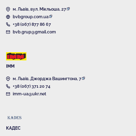
м. Львів, вул. Мікльоша, 27
bvbgroup.com.ua
+38 (067) 877 86 67
bvb.grup@gmail.com
ІММ
м. Львів, Джорджа Вашингтона, 7
+38 (067) 371 20 74
imm-ua@ukr.net
КАДЕС