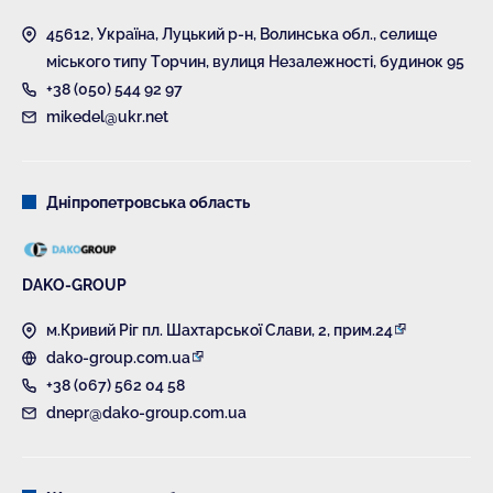
45612, Україна, Луцький р-н, Волинська обл., селище
міського типу Торчин, вулиця Незалежності, будинок 95
+38 (050) 544 92 97
mikedel@ukr.net
Дніпропетровська область
DAKO-GROUP
м.Кривий Ріг пл. Шахтарської Слави, 2, прим.24
dako-group.com.ua
+38 (067) 562 04 58
dnepr@dako-group.com.ua