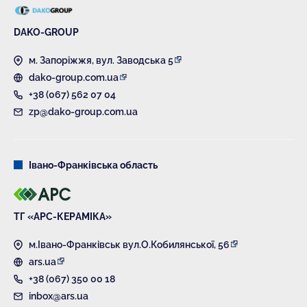
DAKO-GROUP
м. Запоріжжя, вул. Заводська 5
dako-group.com.ua
+38 (067) 562 07 04
zp@dako-group.com.ua
Івано-Франківська область
ТГ «АРС-КЕРАМІКА»
м.Івано-Франківськ вул.О.Кобилянської, 56
ars.ua
+38 (067) 350 00 18
inbox@ars.ua