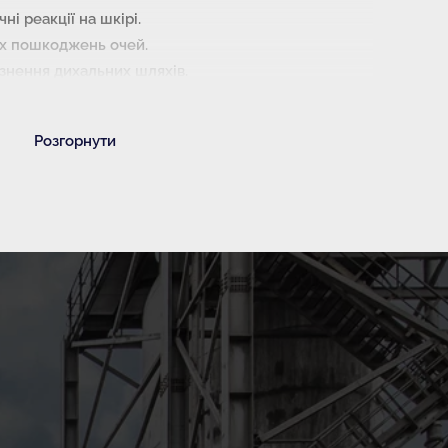
і реакції на шкірі.
их пошкоджень очей.
знення дихальних шляхів.
Розгорнути
 для дітей місці.
тного пилу.
й одяг, захисні рукавиці, окуляри для захисту
рганів дихання.
:
ди.
гом декількох хвилин. При використанні