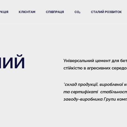
КЦІЯ
КЛІЄНТАМ
СПІВПРАЦЯ
CO₂
СТАЛИЙ РОЗВИТОК
НИЙ
Універсальний цемент для бет
стійкістю в агресивних серед
*cклад продукції, виробленої
та сертифікаті стабільності
заводу-виробника Групи ком