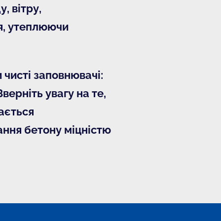
, вітру, 
я, утеплюючи 
чисті заповнювачі: 
Зверніть увагу на те, 
ається 
ння бетону міцністю 