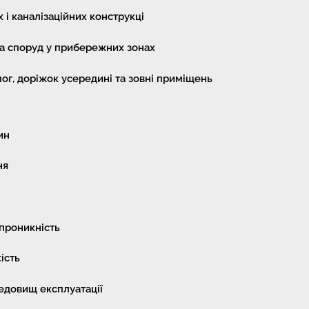
 і каналізаційних конструкці
та споруд у прибережних зонах
ог, доріжок усередині та зовні приміщень
ин
ня
проникність
ість
редовищ експлуатації