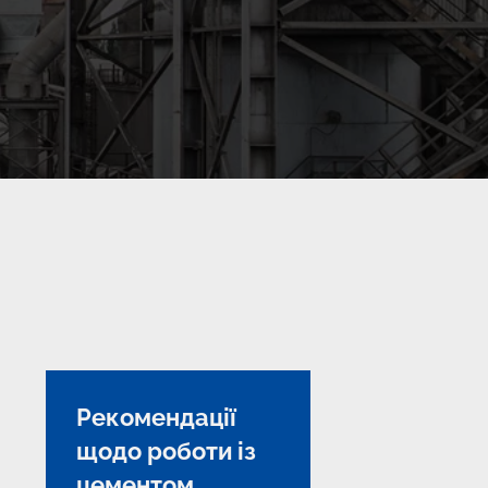
Рекомендації
щодо роботи із
цементом