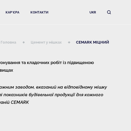
КАР'ЄРА
КОНТАКТИ
UKR
Головна
Цемент у мішках
CEMARK МІЦНИЙ
онування та кладочних робіт із підвищеною
овищах
 кожним заводом, вказаний на відповідному мішку
 показників будівельної продукції для кожного
паній CEMARK