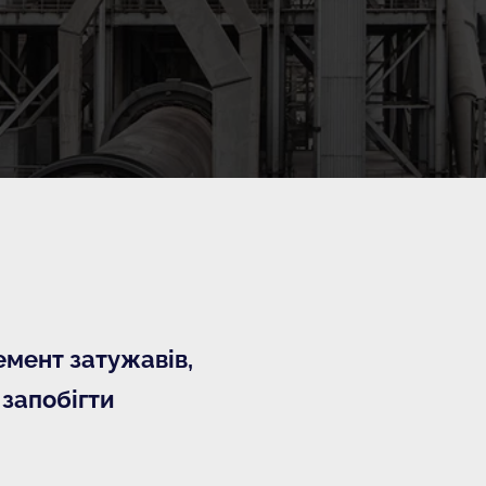
емент затужавів, 
запобігти 