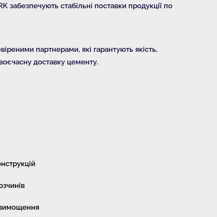
K забезпечують стабільні поставки продукції по
іреними партнерами, які гарантують якість,
своєчасну доставку цементу.
онструкцій
озчинів
 вимощення