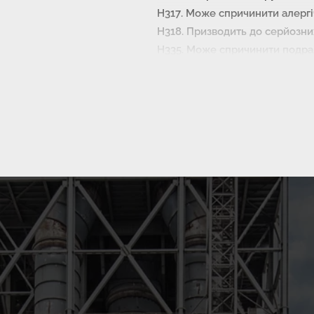
Н317. Може спричинити алергічн
Н318. Призводить до серйозн
Н335. Може спричинити подра
ЗАПОБІЖНІ ЗАХОДИ:
Р102. Зберігати в недоступному
Р261. Уникати вдихання цемен
Р280. Використовувати захисни
очей, респіратор для захисту о
Р302 + Р352
ПРИ ПОТРАПЛЯННІ НА ШКІРУ
Промити великою кількістю во
Р305 + Р351 + Р338
ПРИ ПОТРАПЛЯННІ В ОЧІ:
Ретельно промити водою протя