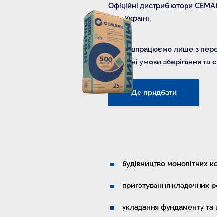
Офіційні дистриб'ютори CEMAR
всій Україні.
Ми співпрацюємо лише з перев
належні умови зберігання та 
Де придбати
будівництво монолітних к
приготування кладочних р
укладання фундаменту та