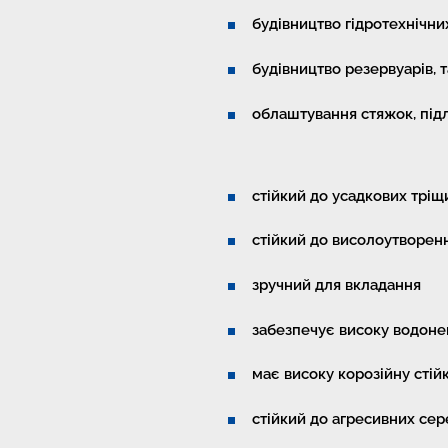
будівництво гідротехнічних
будівництво резервуарів, 
облаштування стяжок, підл
стійкий до усадкових тріщ
стійкий до висолоутворен
зручний для вкладання
забезпечує високу водоне
має високу корозійну стійк
стійкий до агресивних се