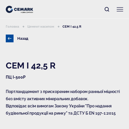
Головна
Цемент насипом
CEM I 42,5 R
Назад
CEM I 42,5 R
ПЦ І-500Р
Портландцемент з прискореним набором ранньої міцності
без вмісту активних мінеральних добавок.
Відповідає всім вимогам Закону України "Про надання
будівельної продукції на ринку" та ДСТУ Б EN 197-1:2015