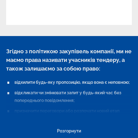
Згідно з політикою закупівель компанії, ми не
маємо права називати учасників тендеру, а
також залишаємо за собою право:
відхилити будь-яку пропозицію, якщо вона є неповною;
відкликати чи змінювати запит у будь-який час без
попереднього повідомлення;
призначити переговори або розпочати новий етап
тендеру;
розподілити обсяги між двома чи більшою кількістю
Розгорнути
контрагентів залежно від ціни, наявних обсягів і