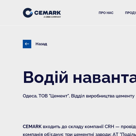
ПРО НАС
ПРОДУ
Назад
Водій навант
Одеса, ТОВ "Цемент", Відділ виробництва цементу
CEMARK
входить до складу компанії CRH — провідн
компанія об'єднує три цементні заводи: АТ "Поді