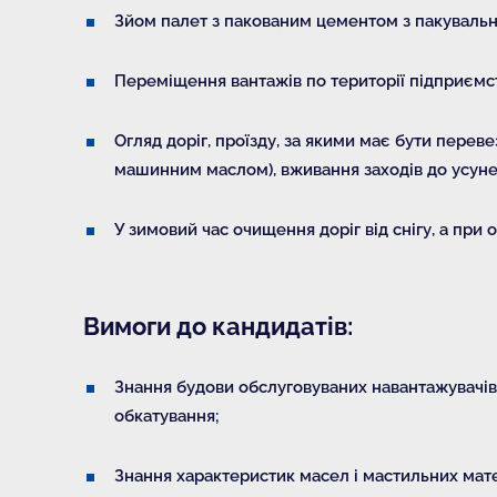
Зйом палет з пакованим цементом з пакувальної
Переміщення вантажів по території підприємс
Огляд доріг, проїзду, за якими має бути перев
машинним маслом), вживання заходів до усуне
У зимовий час очищення доріг від снігу, а пр
Вимоги до кандидатів:
Знання будови обслуговуваних навантажувачів, і
обкатування;
Знання характеристик масел і мастильних мате