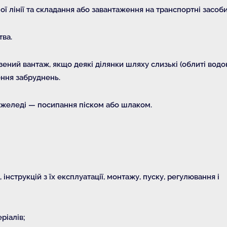
 лінії та складання або завантаження на транспортні засоби
тва.
езений вантаж, якщо деякі ділянки шляху слизькі (облиті водо
ння забруднень.
и ожеледі — посипання піском або шлаком.
нструкцій з їх експлуатації, монтажу, пуску, регулювання і
ріалів;