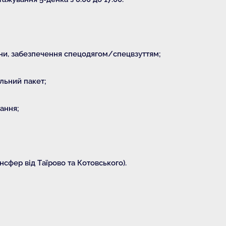
ни, забезпечення спецодягом/спецвзуттям;
альний пакет;
ання;
сфер від Таїрово та Котовського).