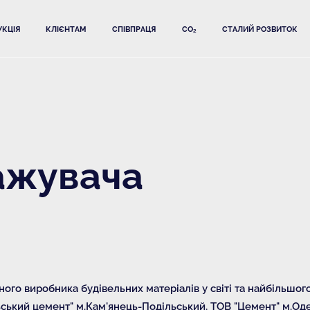
КЦІЯ
КЛІЄНТАМ
СПІВПРАЦЯ
CO₂
СТАЛИЙ РОЗВИТОК
ажувача
ого виробника будівельних матеріалів у світі та найбільшого
льський цемент" м.Кам'янець-Подільський, ТОВ "Цемент" м.Од