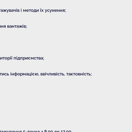
жувачів і методи їх усунення;
ня вантажів;
иторії підприємства;
ись інформацією, ввічливість, тактовність;
тажування 5-денка з 8.00 до 17.00.