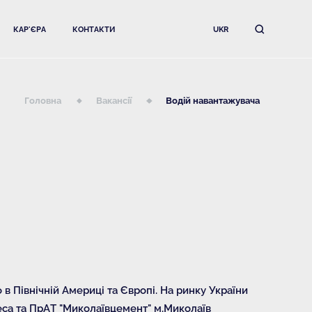
КАР'ЄРА
КОНТАКТИ
UKR
Головна
Вакансії
Водій навантажувача
 в Північній Америці та Європі. На ринку України
еса та ПрАТ "Миколаївцемент" м.Миколаїв