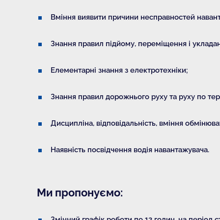
Вміння виявити причини несправностей наванта
Знання правил підйому, переміщення і укладан
Елементарні знання з електротехніки;
Знання правил дорожнього руху та руху по тер
Дисципліна, відповідальність, вміння обмінюват
Наявність посвідчення водія навантажувача.
Ми пропонуємо:
Змінний графік роботи по 12 годин, на період с