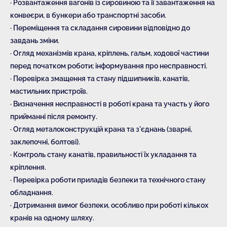
· Розвантаження вагонів із сировиною та її завантаження на
конвеєри, в бункери або транспортні засоби.
· Переміщення та складання сировини відповідно до
завдань зміни.
· Огляд механізмів крана, кріплень, гальм, ходової частини
перед початком роботи; інформування про несправності.
· Перевірка змащення та стану підшипників, канатів,
мастильних пристроїв.
· Визначення несправності в роботі крана та участь у його
прийманні після ремонту.
· Огляд металоконструкцій крана та з'єднань (зварні,
заклепочні, болтові).
· Контроль стану канатів, правильності їх укладання та
кріплення.
· Перевірка роботи приладів безпеки та технічного стану
обладнання.
· Дотримання вимог безпеки, особливо при роботі кількох
кранів на одному шляху.