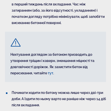
в перший тиждень після вкладання. Час між
затиранням (або, за його відсутності, укладанням) і
початком догляду потрібно мінімізувати, щоб запобігти
висиханню бетонної поверхні.
Передчасна обробка спричиняє розшарування
суміші біля верхнього шару бетону, що зменшує
стійкість доріжки до впливу погодних явищ.
Нехтування доглядом за бетоном призводить до
утворення тріщин і каверн, зменшення міцності та
довговічності доріжок. Як захистити бетон від
пересихання, читайте
тут
.
Починати ходити по бетону можна лише через дві-три
доби. А їздити по ньому варто не раніше ніж через 14 діб
після вкладання.