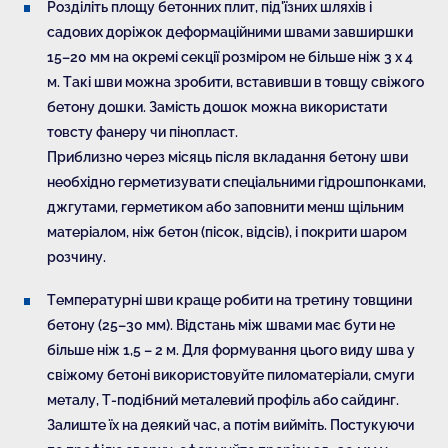
Розділіть площу бетонних плит, під'їзних шляхів і
садових доріжок деформаційними швами завширшки
15–20 мм на окремі секції розміром не більше ніж 3 х 4
м. Такі шви можна зробити, вставивши в товщу свіжого
бетону дошки. Замість дошок можна використати
товсту фанеру чи пінопласт.
Приблизно через місяць після вкладання бетону шви
необхідно герметизувати спеціальними гідрошпонками,
джгутами, герметиком або заповнити менш щільним
матеріалом, ніж бетон (пісок, відсів), і покрити шаром
розчину.
Температурні шви краще робити на третину товщини
бетону (25–30 мм). Відстань між швами має бути не
більше ніж 1,5 – 2 м. Для формування цього виду шва у
свіжому бетоні використовуйте пиломатеріали, смуги
металу, Т-подібний металевий профіль або сайдинг.
Залиште їх на деякий час, а потім вийміть. Постукуючи