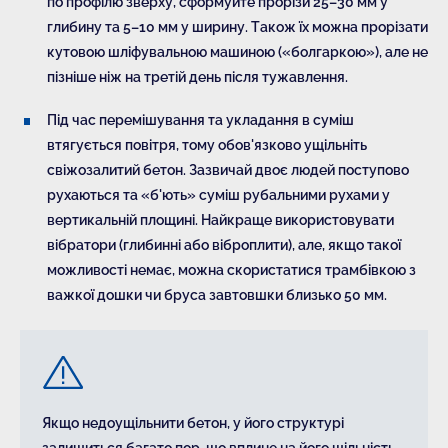
по профілю зверху, сформуйте прорізи 25–30 мм у
глибину та 5–10 мм у ширину. Також їх можна прорізати
кутовою шліфувальною машиною («болгаркою»), але не
пізніше ніж на третій день після тужавлення.
Під час перемішування та укладання в суміш
втягується повітря, тому обов'язково ущільніть
свіжозалитий бетон. Зазвичай двоє людей поступово
рухаються та «б'ють» суміш рубальними рухами у
вертикальній площині. Найкраще використовувати
вібратори (глибинні або віброплити), але, якщо такої
можливості немає, можна скористатися трамбівкою з
важкої дошки чи бруса завтовшки близько 50 мм.
Якщо недоущільнити бетон, у його структурі
залишиться багато пор, що вплине на його щільність,