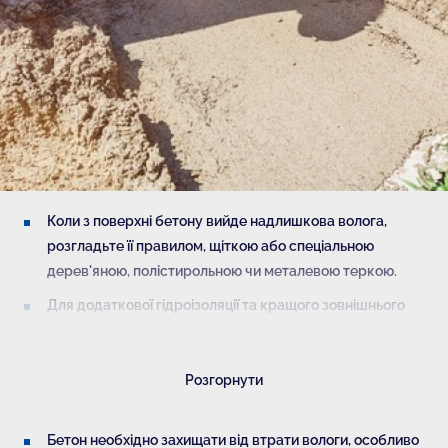
Коли з поверхні бетону вийде надлишкова волога,
розгладьте її правилом, щіткою або спеціальною
дерев'яною, полістирольною чи металевою теркою.
Для додаткової гідроізоляції та кращого зовнішнього
вигляду через 5−10 годин після заливання можна
втерти в поверхню бетону небагато цементу. Робити це
Розгорнути
треба за допомогою кельми до утворення максимально
гладкої поверхні. Такі дії суттєво підвищують
довговічність поверхні.
Бетон необхідно захищати від втрати вологи, особливо