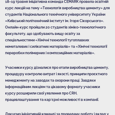
18–19 травня ініціативна команда CEMARK провела освітній
курс лекцій на тему «Технологія виробництва цементу» для
студентів Національного технічного університету України
«Київський політехнічний інститут ім. Ігоря Сікорського».
Онлайн-курс пройшли 20 студентів хіміко-технологічного
факультету, що здобувають вищу освіту за
спеціальностями «Хімічні технології тугоплавких
неметалевих і силікатних матеріалів» та «Хімічні технології
переробки полімерних і композиційних матеріалів».
Учасники курсу дізналися про етапи виробництва цементу,
процедуру контролю витрат і якості, принципи проєктного
менеджменту на заводах та охорони праці. Завдяки
інформаційним лекціям та цікавому формату учасники
курсу розширили свої уявлення про CRH,
працевлаштування та карʼєрні можливості в компанії.
Дякуємо ініціативній команді за проведену роботу і вклад у