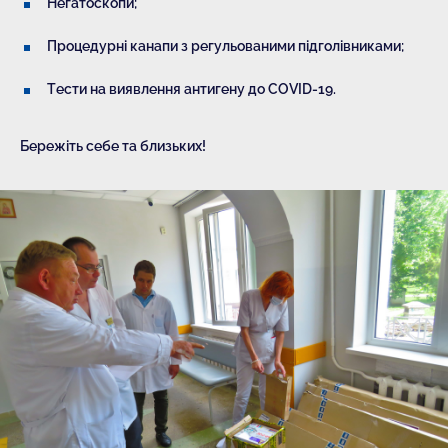
Негатоскопи;
Процедурні канапи з регульованими підголівниками;
Тести на виявлення антигену до COVID-19.
Бережіть себе та близьких!