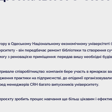
ору в Одеському Національному економічному універсітеті 
ерситету - він передбачає ремонт бібліотеки та створення су
огу з реновацією приміщення: передав вишу необхідні буді
тривале співробітництво: компанія бере участь в ярмарках ва
ження практики на підприємстві, до епідемії організовували
еред менеджерів CRH багато випускників університету.
 проєкту зробить процес навчання ще більш цікавим і ефект