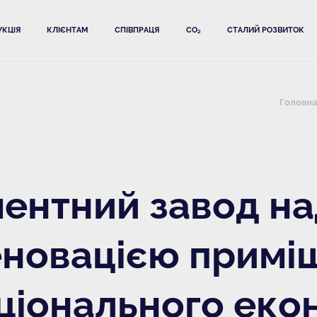
КЦІЯ
КЛІЄНТАМ
СПІВПРАЦЯ
CO₂
СТАЛИЙ РОЗВИТОК
Головн
ентний завод н
еновацією примі
ціонального еко