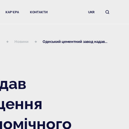
КАР'ЄРА
КОНТАКТИ
UKR
а
Новини
Одеський цементний завод надав...
адав
щення
номічного