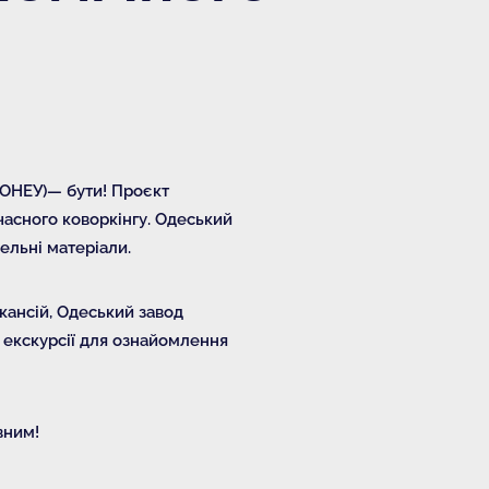
(ОНЕУ)— бути! Проєкт
часного коворкінгу. Одеський
вельні матеріали.
кансій, Одеський завод
 екскурсії для ознайомлення
ивним!