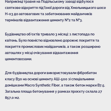
Наприкінці травня на Подільському заводі відбулося
святкове відкриття під’їзної дороги від Хмельницького шосе
Н-03 до автовагових та забетонованих майданчиків
терміналів відвантаження цементу №2 та №3.
Будівництво об’єктів тривало 3 місяці: з листопада по
квітень. Було повністю відновлено дорожнє покриття та
покриття промислових майданчиків, а також розширено
автошлях у місці очікування відвантаження
цементовозами.
Для будівництва дороги використовували фібробетон
класу В30 на основі цементу АШ-500 зі спеціальними
домішками Macro Synthetic Fiber, а також бетон марки В7,5.
Загальна площа бетонування у рамках проєкту склала 27
857,0 м2.