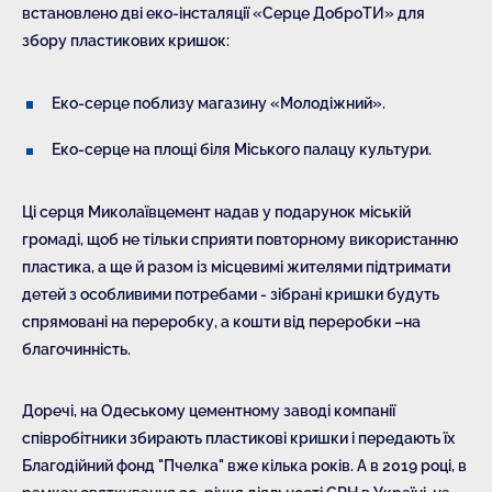
встановлено дві еко-інсталяції «Серце ДоброТИ» для
збору пластикових кришок:
Еко-серце поблизу магазину «Молодіжний».
Еко-серце на площі біля Міського палацу культури.
Ці серця Миколаївцемент надав у подарунок міській
громаді, щоб не тільки сприяти повторному використанню
пластика, а ще й разом із місцевимі жителями підтримати
детей з особливими потребами - зібрані кришки будуть
спрямовані на переробку, а кошти від переробки –на
благочинність.
Доречі, на Одеському цементному заводі компанії
співробітники збирають пластикові кришки і передають їх
Благодійний фонд "Пчелка" вже кілька років. А в 2019 році, в