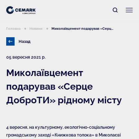
Головна
Новини
Миколаївцемент подарував «Серц...
Назад
05 вересня 2021 р.
Миколаївцемент
подарував «Серце
ДоброТИ» рідному місту
4 вересня, на культурному, екологічно-соціальному
громадському заході «Книжкова толока» в Миколаєві