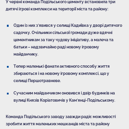
У червні команда Подільського цементу встановила три
дитячі ігрові комплекси на території міста та району:
Один із них з’явився у селищі Кадиївка у дворі дитячого
садочку. Очільники сільської громади дуже вдячні
цементникам за таку чудову ініціативу, а малеча та
батьки – надзвичайно раді новому ігровому
майданчику.
Тепер маленькі фанати активного способу життя
збираються і на новому ігровому комплексі, що у
селищі Першотравневе.
Сучасним майданчиком оновився і двір будинків на
вулиці Князів Коріатовичів у Кам’янці-Подільському.
Команда Подільського заводу завжди радіє можливості
зробити життя маленьких мешканців міста та району