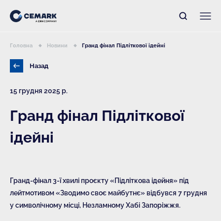
Головна
Новини
Гранд фінал Підліткової ідейні
Назад
15 грудня 2025 р.
Гранд фінал Підліткової
ідейні
Гранд-фінал 3-ї хвилі проєкту «Підліткова ідейня» під
лейтмотивом «Зводимо своє майбутнє» відбувся 7 грудня
у символічному місці, Незламному Хабі Запоріжжя.