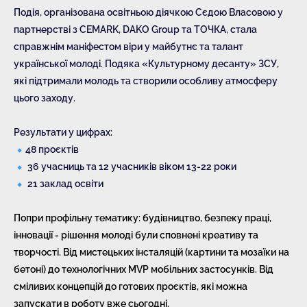
Подія, організована освітньою діячкою Сєдою Власовою у
партнерстві з CEMARK, DAKO Group та ТОЧКА, стала
справжнім маніфестом віри у майбутнє та талант
української молоді. Подяка «Культурному десанту» ЗСУ,
які підтримали молодь та створили особливу атмосферу
цього заходу.
Результати у цифрах:
48 проєктів
36 учасниць та 12 учасників віком 13-22 роки
21 заклад освіти
Попри профільну тематику: будівництво, безпеку праці,
інновації - рішення молоді були сповнені креативу та
творчості. Від мистецьких інсталяцій (картини та мозаїки на
бетоні) до технологічних MVP мобільних застосунків. Від
сміливих концепцій до готових проєктів, які можна
запускати в роботу вже сьогодні.