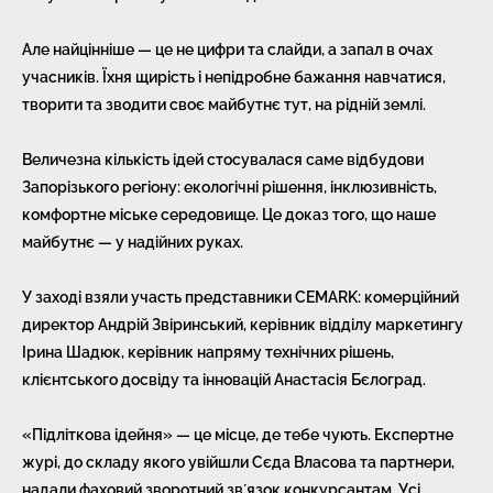
Але найцінніше — це не цифри та слайди, а запал в очах
учасників. Їхня щирість і непідробне бажання навчатися,
творити та зводити своє майбутнє тут, на рідній землі.
Величезна кількість ідей стосувалася саме відбудови
Запорізького регіону: екологічні рішення, інклюзивність,
комфортне міське середовище. Це доказ того, що наше
майбутнє — у надійних руках.
У заході взяли участь представники CEMARK: комерційний
директор Андрій Звіринський, керівник відділу маркетингу
Ірина Шадюк, керівник напряму технічних рішень,
клієнтського досвіду та інновацій Анастасія Бєлоград.
«Підліткова ідейня» — це місце, де тебе чують. Експертне
журі, до складу якого увійшли Сєда Власова та партнери,
надали фаховий зворотний звʼязок конкурсантам. Усі