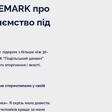
CEMARK про
иємство під
є лідером з більше ніж 30-
RK “Подільський цемент”.
 вторгнення і якості,
ими стереотипами у своїй
ка». Я скрізь мала довести,
-чоловіків краще за мене