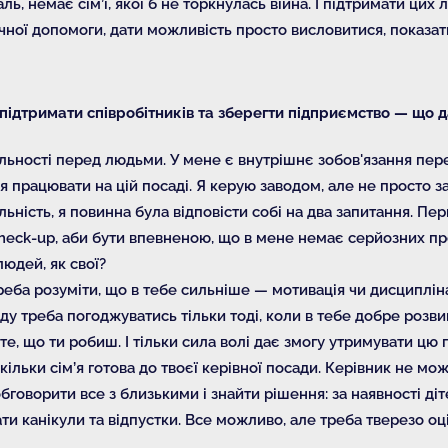
ль, немає сім’ї, якої б не торкнулась війна. І підтримати цих
чної допомоги, дати можливість просто висловитися, показати
 підтримати співробітників та зберегти підприємство — що 
дальності перед людьми. У мене є внутрішнє зобов'язання пер
я працювати на цій посаді. Я керую заводом, але не просто з
льність, я повинна була відповісти собі на два запитання. Пе
heck-up, аби бути впевненою, що в мене немає серйозних пр
юдей, як свої?
треба розуміти, що в тебе сильніше — мотивація чи дисциплін
ду треба погоджуватись тільки тоді, коли в тебе добре розви
, що ти робиш. І тільки сила волі дає змогу утримувати цю п
кільки сім’я готова до твоєї керівної посади. Керівник не мож
обговорити все з близькими і знайти рішення: за наявності ді
ти канікули та відпустки. Все можливо, але треба тверезо оц