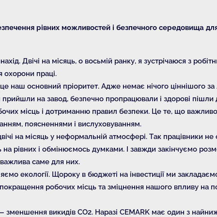
езпечення рівних можливостей і безпечного середовища для
винахід. Двічі на місяць, о восьмій ранку, я зустрічаюся з робі
 охорони праці.
це наш основний пріоритет. Адже немає нічого ціннішого за
и прийшли на завод, безпечно пропрацювали і здорові пішли
обочих місць і дотриманню правил безпеки. Це те, що важлив
анням, поясненнями і вислуховуванням.
вічі на місяць у неформальній атмосфері. Так працівники не 
 на рівних і обмінюємось думками. І завжди закінчуємо розмо
 важлива саме для них.
яємо екології. Щороку в бюджеті на інвестиції ми закладаєм
а покращення робочих місць та зміцнення нашого впливу на п
— зменшення викидів СО2. Наразі CEMARK має один з найниж