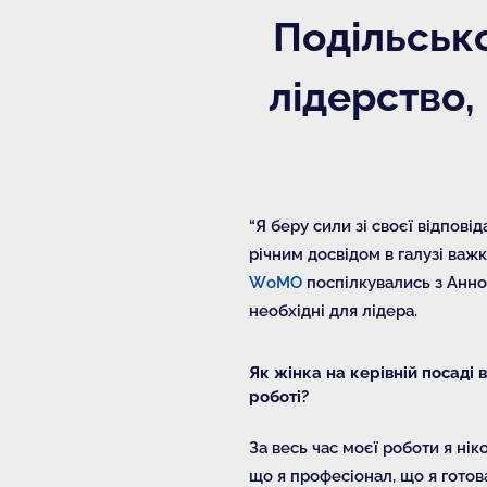
Подільськ
лідерство,
“Я беру сили зі своєї відпові
річним досвідом в галузі важ
WoMO
поспілкувались з Анно
необхідні для лідера.
Як жінка на керівній посаді в
роботі?
За весь час моєї роботи я нік
що я професіонал, що я готова