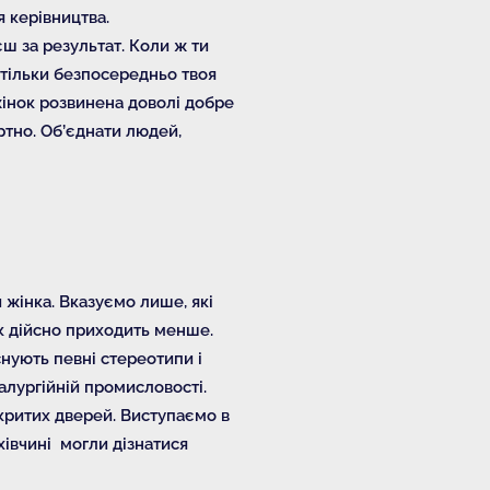
я керівництва.
ш за результат. Коли ж ти
 тільки безпосередньо твоя
 жінок розвинена доволі добре
ртно. Об’єднати людей,
 жінка. Вказуємо лише, які
ок дійсно приходить менше.
снують певні стереотипи і
алургійній промисловості.
критих дверей. Виступаємо в
хівчині могли дізнатися