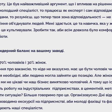
боту. Це був найважливіший аргумент, що і впливав на рішенн
олодший спеціаліст, то працюєш як експерт і сам відповідає
ми, то розумієш, що тепер твоя зона відповідальності — не
іння об’єднувати людей. Мені здається, це та навичка, яка у
 це культивували. Зробити так, аби всім довкола було комфо
боти.
ендерний баланс на вашому заводі.
0% чоловіків і 30% жінок.
я про вакансію, то ніде не вказуємо, має це бути чоловік чи
ня необхідні, аби людина могла зайняти цю позицію. Але жін
 ми не цікаві чи наш бізнес винятково чоловічий. А тому що і
 роботу на індустріальних підприємствах, в цементній, мет
и ситуацію? Більше говоримо про це. Організовуємо Дні від
оводимо екскурсії на підприємстві, аби молоді фахівці та фа
цюють наші спеціалісти.