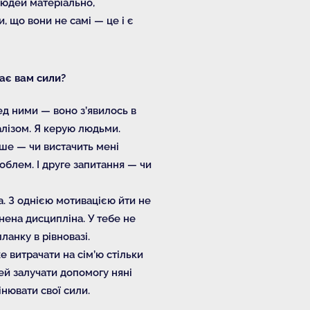
 людей матеріально,
, що вони не самі — це і є
дає вам сили?
ед ними — воно з’явилось в
алізом. Я керую людьми.
рше — чи вистачить мені
облем. І друге запитання — чи
а. З однією мотивацією йти не
нена дисципліна. У тебе не
ланку в рівновазі.
е витрачати на сім’ю стільки
тей залучати допомогу няні
інювати свої сили.