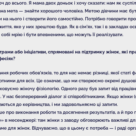
ч до всього. Я мама двох доньок і хочу сказати: нам як сусп
овна мета — знайти хорошого чоловіка. Метою дівчини має бу
и на нього і створити його самостійно. Потрібно говорити про 
життя, яке у них зрештою буде. Як в сім’ях, так і в закладах 
собі мрію і бути впевненими, що можуть її реалізувати.
ограми або ініціативи, спрямовані на підтримку жінок, які п
фесіях?
я робочих обов’язків, то для нас немає різниці, якої статі 
ними для всіх. Це означає, що ми створюємо окремі душові д
овуємо жіночу фізіологію. Одного разу був запит від працівн
и. У нас безперервний діалог зі співробітниками. Якщо жінки (я
ються до керівництва, і ми задовольняємо ці запити.
 про виконання роботи та досягнення результатів, а й про 
e» в месенджері: там жінки з заводу обговорюють важливі дл
ме для жінок. Відчуваємо, що в цьому є потреба — і раді ор