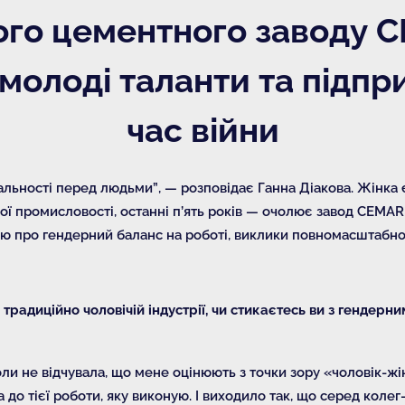
ого цементного заводу 
 молоді таланти та підпр
час війни
дальності перед людьми”, — розповідає Ганна Діакова. Жінка 
кої промисловості, останні п’ять років — очолює завод CEMA
ю про гендерний баланс на роботі, виклики повномасштабного
 традиційно чоловічій індустрії, чи стикаєтесь ви з гендерн
оли не відчувала, що мене оцінюють з точки зору «чоловік-жін
 до тієї роботи, яку виконую. І виходило так, що серед колег