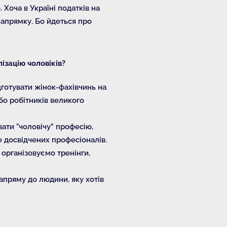
 Хоча в Україні податків на
напрямку. Бо йдеться про
ізацію чоловіків?
дготувати жінок-фахівчинь на
бо робітників великого
ати "чоловічу” професію,
е досвідчених професіоналів.
 організовуємо тренінги,
пряму до людини, яку хотів