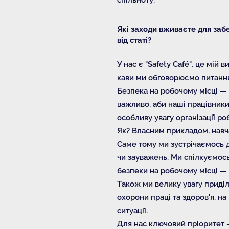
Які заходи вживаєте для заб
від статі?
У нас є "Safety Café", це мій 
кави ми обговорюємо питання
Безпека на робочому місці — 
важливо, аби наші працівник
особливу увагу організації р
Як? Власним прикладом, навч
Саме тому ми зустрічаємось д
чи зауважень. Ми спілкуємось
безпеки на робочому місці —
Також ми велику увагу приділ
охорони праці та здоров'я, н
ситуації.
Для нас ключовий пріоритет 