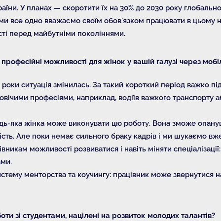
аїни. У планах — скоротити їх на 30% до 2030 року глобально.
 ми все одно вважаємо своїм обов'язком працювати в цьому 
сті перед майбутніми поколіннями.
 професійні можливості для жінок у вашій галузі через мобіл
 роки ситуація змінилась. За такий короткий період важко пі
овічими професіями, наприклад, водіїв важкого транспорту а
дь-яка жінка може виконувати цю роботу. Вона зможе опанув
сть. Але поки немає сильного браку кадрів і ми шукаємо вж
никам можливості розвиватися і навіть міняти спеціалізації:
ами.
тему менторства та коучингу: працівник може звернутися на
оти зі студентами, націлені на розвиток молодих талантів?