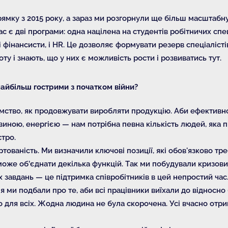
ку з 2015 року, а зараз ми розгорнули ще більш масштабну 
ас є дві програми: одна націлена на студентів робітничих спе
 фінансисти, і HR. Це дозволяє формувати резерв спеціалісті
у і знають, що у них є можливість рости і розвиватись тут.
найбільш гострими з початком війни?
ємство, як продовжувати виробляти продукцію. Аби ефективн
иною, енергією — нам потрібна певна кількість людей, яка 
тро.
тованість. Ми визначили ключові позиції, які обов'язково тр
о може об’єднати декілька функцій. Так ми побудували кризов
их завдань — це підтримка співробітників в цей непростий час
ми подбали про те, аби всі працівники виїхали до відносно 
 для всіх. Жодна людина не була скорочена. Усі вчасно отри