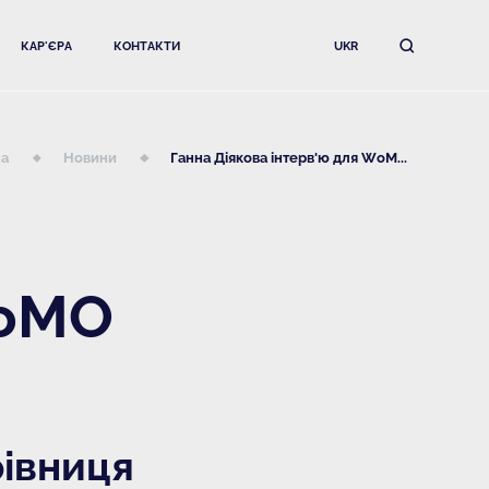
КАР'ЄРА
КОНТАКТИ
UKR
на
Новини
Ганна Діякова інтерв'ю для WoM...
WoMO
рівниця