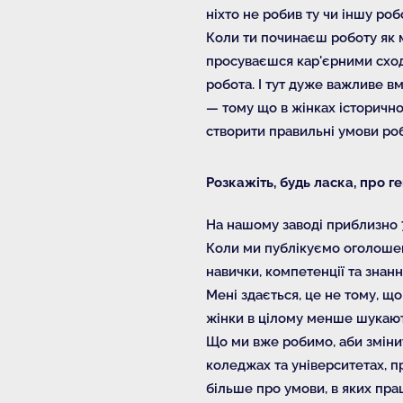
ніхто не робив ту чи іншу ро
Коли ти починаєш роботу як м
просуваєшся кар'єрними схода
робота. І тут дуже важливе вм
— тому що в жінках історично
створити правильні умови ро
Розкажіть, будь ласка, про г
На нашому заводі приблизно 7
Коли ми публікуємо оголошенн
навички, компетенції та знан
Мені здається, це не тому, що
жінки в цілому менше шукають
Що ми вже робимо, аби змінит
коледжах та університетах, пр
більше про умови, в яких пра