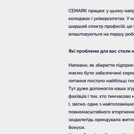
CEMARK працює у цьому напрям
коледжах і університетах. У н
ширший спектр професій, це і
влаштовуються на першу робот
Які проблеми для вас стали 
Напевно, як зберегти підпри
маємо бути забезпечені сиров
питання постало найбільш гос
Тут дуже допомогла наша згур
фахівців і тих, хто тимчасов
І, звісно, одне з найголовніш
повномасштабного вторгнення 
заздалегідь орендувала житло
бонуси.