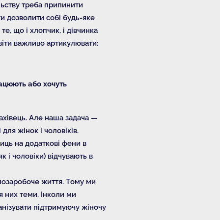
ільству треба припинити
ти дозволити собі будь-яке
те, що і хлопчик, і дівчинка
освіти важливо артикулювати:
рацюють або хочуть
фахівець. Але наша задача —
ля жінок і чоловіків.
иць на додаткові фени в
к і чоловіки) відчувають в
позаробоче життя. Тому ми
я них теми. Інколи ми
ганізувати підтримуючу жіночу