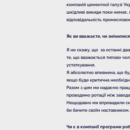
компаній цементної галузі Укр
шкідливі викиди поки немає,
відповідальність промислово
Як ви вважаєте, чи змінилися
Я не скажу, що за останні два
те, що вважається типово чол
устаткування.
Я абсолютно впевнена, що бу
якщо буде критична необхідні
Разом з цим ми надаємо праців
проводимо ротації між завод
Нещодавно ми впровадили сис
би бачити своїм наставником.
Чи є в компанії програми роб