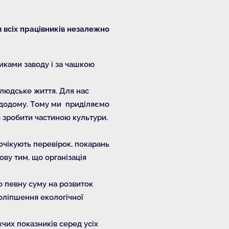
 всіх працівників незалежно
тниками заводу і за чашкою
 людське життя. Для нас
 додому. Тому ми приділяємо
о зробити частиною культури.
очікують перевірок, покарань
ву тим, що організація
о певну суму на розвиток
оліпшення екологічної
чих показників серед усіх