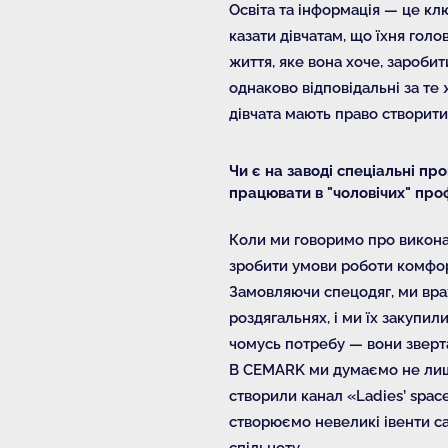
Освіта та інформація — це клю
казати дівчатам, що їхня гол
життя, яке вона хоче, заробит
однаково відповідальні за те 
дівчата мають право створити 
Чи є на заводі спеціальні пр
працювати в "чоловічих" про
Коли ми говоримо про виконанн
зробити умови роботи комфорт
Замовляючи спецодяг, ми врах
роздягальнях, і ми їх закупил
чомусь потребу — вони зверта
В CEMARK ми думаємо не лише
створили канал «Ladies’ spac
створюємо невеликі івенти са
спільноту.