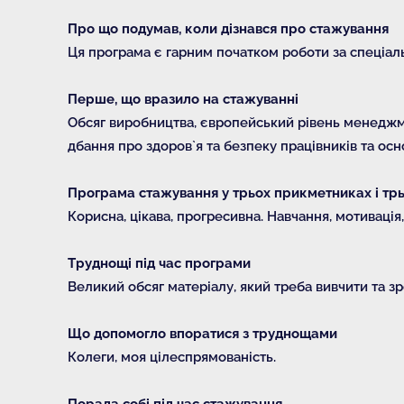
Про що подумав, коли дізнався про стажування
Ця програма є гарним початком роботи за спеціаль
Перше, що вразило на стажуванні
Обсяг виробництва, європейський рівень менеджмен
дбання про здоров`я та безпеку працівників та осно
Програма стажування у трьох прикметниках і тр
Корисна, цікава, прогресивна. Навчання, мотивація,
Труднощі під час програми
Великий обсяг матеріалу, який треба вивчити та зр
Що допомогло впоратися з труднощами
Колеги, моя цілеспрямованість.
Порада собі під час стажування