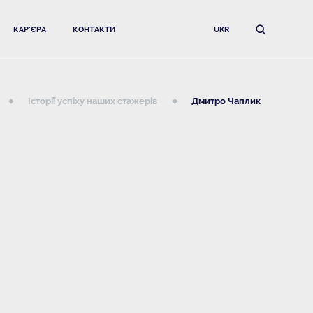
КАР'ЄРА
КОНТАКТИ
UKR
Історії успіху наших стажерів
Дмитро Чаплик