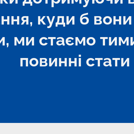
ня, куди б вони 
и, ми стаємо тими
повинні стати