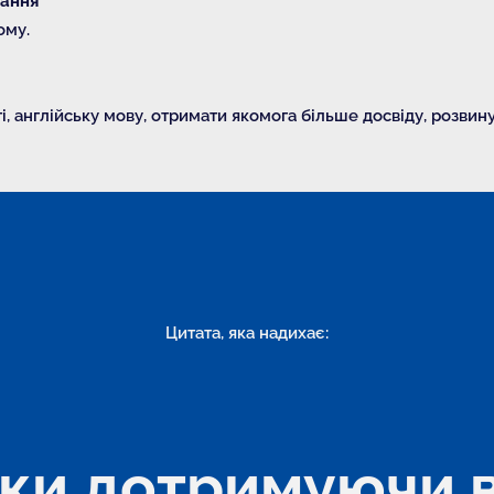
вання
ому.
, англійську мову, отримати якомога більше досвіду, розвин
Цитата, яка надихає:
ьки дотримуючи в