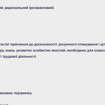
й, раціональний (розважливий).
ультат прагнення до досконалості, розумного планування і ц
у знань, розвиток особистих якостей, необхідних для освоєн
 трудової діяльності.
наннями, підтримка.