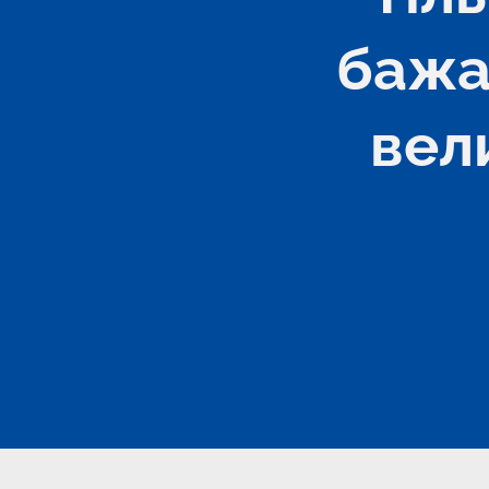
бажан
вел