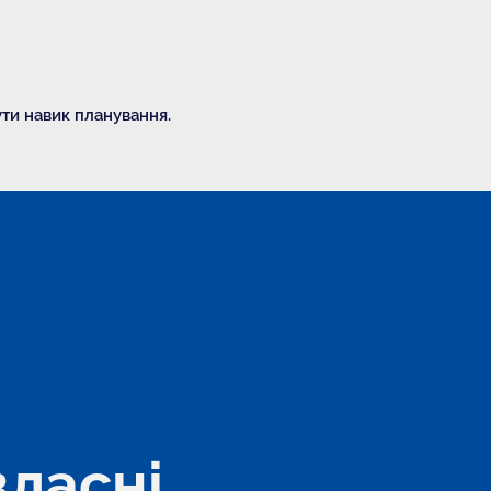
ути навик планування.
ласні 