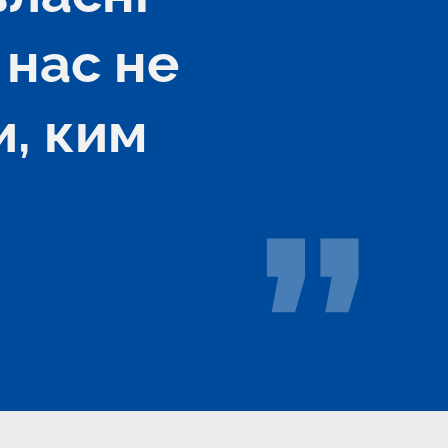
нас не 
, ким 