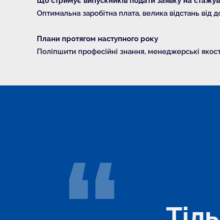
Що стримує випускників подати заявку на стажу
Оптимальна заробітна плата, велика відстань від д
Плани протягом наступного року
Поліпшити професійні знання, менеджерські якості
Тіл