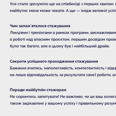
Усе стало зрозуміло ще на співбесіді з перших хвилин: я
майбутнє мене може чекати. А ще — імідж великої успі
Чим запам'яталося стажування
Лекціями і тренінгами в рамках програми, виснажливим
в роботі над власним проєктом, першим досвідом провед
було так багато, але в цьому був і найбільший драйв.
Секрети успішного проходження стажування
Бажання вчитись, наполегливість, компетентність і відк
не лише відповідальність за результати своєї роботи, а
Поради майбутнім стажерам
Не соромтесь запитувати! Не важливо, чи це ваш колег
також зацікавлені у вашому успіху і правильному розумі