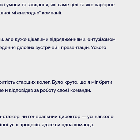
кі умови та завдання, які саме цілі та яке кар’єрне
шної міжнародної компанії.
и, але дуже цікавими відрядженнями, ентузіазмом
ення ділових зустрічей і презентацій. Усього
ритість старших колег. Було круто, що я міг брати
ле й відповідав за роботу своєї команди.
а-стажер, чи генеральний директор — усі навколо
нні усіх процесів, адже ви одна команда.