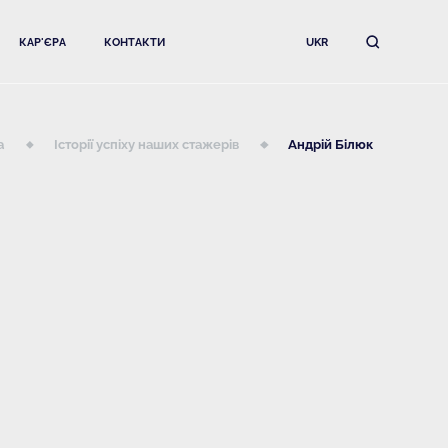
КАР'ЄРА
КОНТАКТИ
UKR
а
Історії успіху наших стажерів
Андрій Білюк