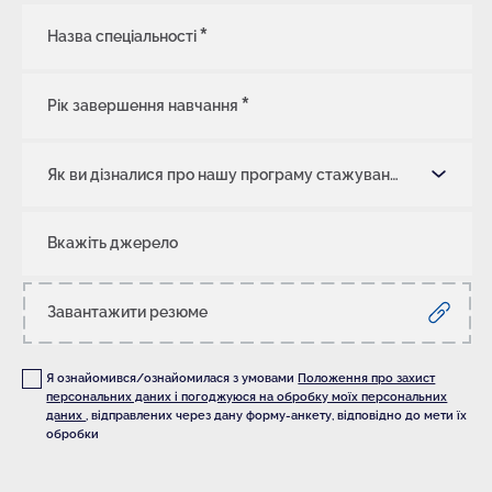
Назва спеціальності
Рік завершення навчання
Як ви дізналися про нашу програму стажування?
Вкажіть джерело
Завантажити резюме
Я ознайомився/ознайомилася з умовами
Положення про захист
персональних даних і погоджуюся на обробку моїх персональних
даних
, відправлених через дану форму-анкету, відповідно до мети їх
обробки