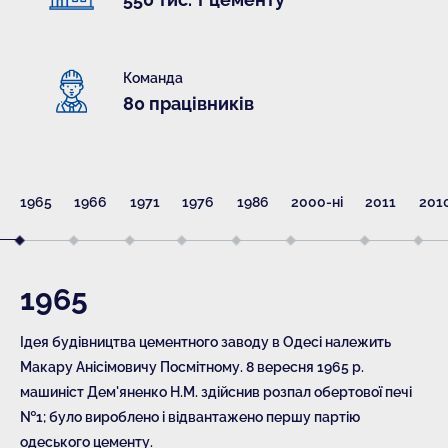
Команда
80 працівників
1965
1966
1971
1976
1986
2000-ні
2011
2010
1965
Ідея будівництва цементного заводу в Одесі належить
Макару Анісімовичу Посмітному. 8 вересня 1965 р.
машиніст Дем'яненко Н.М. здійснив розпал обертової печі
№1; було вироблено і відвантажено першу партію
одеського цементу.