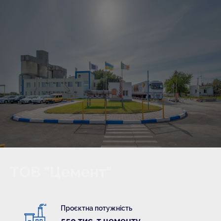
ТОВ "Цемент"
Проєктна потужність
550 тис. т цементу