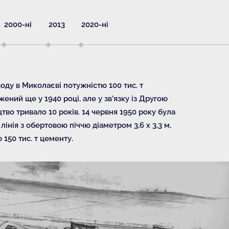
2000-ні
2013
2020-ні
оду в Миколаєві потужністю 100 тис. т
ний ще у 1940 році, але у зв’язку із Другою
тво тривало 10 років. 14 червня 1950 року була
інія з обертовою піччю діаметром 3,6 х 3,3 м,
150 тис. т цементу.