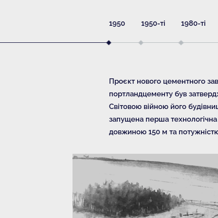
1950
1950-ті
1980-ті
Проєкт нового цементного зав
портландцементу був затвердже
Світовою війною його будівниц
запущена перша технологічна л
довжиною 150 м та потужністю 