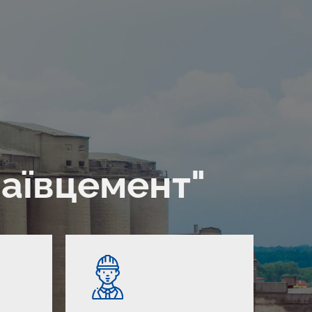
аївцемент"