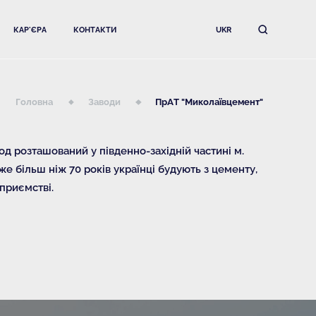
КАР'ЄРА
КОНТАКТИ
UKR
Головна
Заводи
ПрАТ "Миколаївцемент"
д розташований у південно-західній частині м.
же більш ніж 70 років українці будують з цементу,
приємстві.