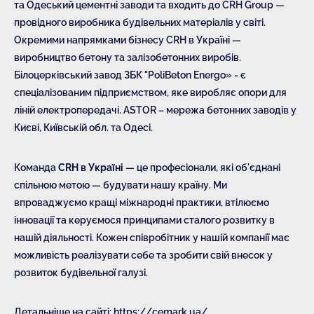
та Одеський цементні заводи та входить до CRH Group —
провідного виробника будівельних матеріалів у світі.
Окремими напрямками бізнесу CRH в Україні —
виробництво бетону та залізобетонних виробів.
Білоцерківський завод ЗБК "PoliBeton Energo» - є
спеціалізованим підприємством, яке виробляє опори для
ліній електропередачі. ASTOR – мережа бетонних заводів у
Києві, Київській обл. та Одесі.
Команда
CRH в Україні
— це професіонали, які об'єднані
спільною метою — будувати нашу країну. Ми
впроваджуємо кращі міжнародні практики, втілюємо
інновації та керуємося принципами сталого розвитку в
нашій діяльності. Кожен співробітник у нашій компанії має
можливість реалізувати себе та зробити свій внесок у
розвиток будівельної галузі.
Детальніше на сайті: https://cemark.ua/