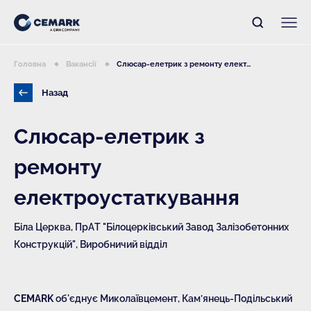
Головна
Вакансії
Слюсар-елетрик з ремонту елект...
Назад
Слюсар-елетрик з
ремонту
електроустаткування
Біла Церква, ПрАТ "Білоцерківський Завод Залізобетонних
Конструкцій", Виробничий відділ
CEMARK
об'єднує Миколаївцемент, Кам’янець-Подільський