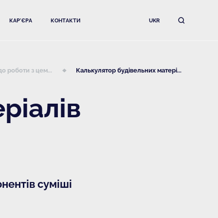
КАР'ЄРА
КОНТАКТИ
UKR
о роботи з цем...
Калькулятор будівельних матері...
ріалів
нентів суміші