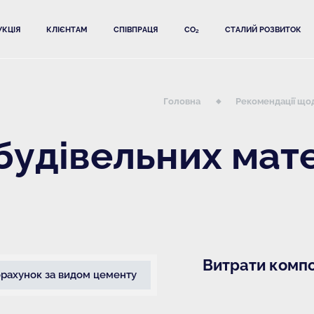
КЦІЯ
КЛІЄНТАМ
СПІВПРАЦЯ
CO₂
СТАЛИЙ РОЗВИТОК
Головна
Рекомендації щод
будівельних мате
Витрати компо
рахунок за видом цементу