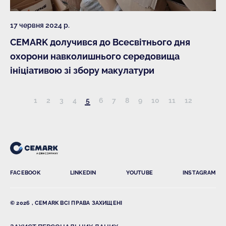
17 червня 2024 р.
CEMARK долучився до Всесвітнього дня
охорони навколишнього середовища
ініціативою зі збору макулатури
1
2
3
4
5
6
7
8
9
10
11
12
FACEBOOK
LINKEDIN
YOUTUBE
INSTAGRAM
© 2026 , CEMARK ВСІ ПРАВА ЗАХИЩЕНІ