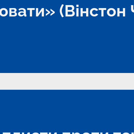
вати» (Вінстон Ч