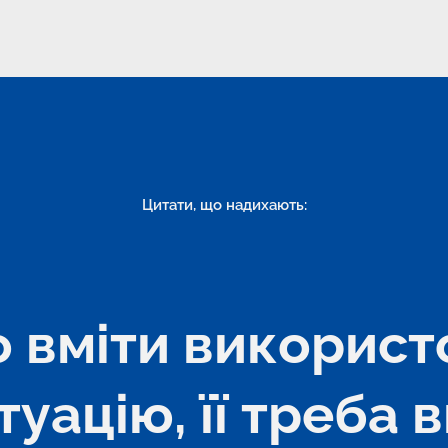
Цитати, що надихають:
 вміти використ
туацію, її треба в