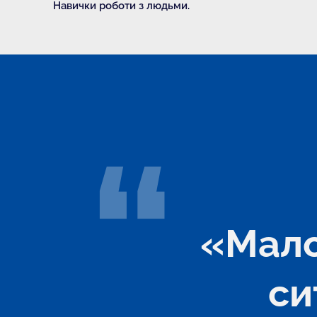
Навички роботи з людьми.
«Мало
си