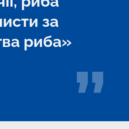
ї, риба 
исти за 
тва риба» 