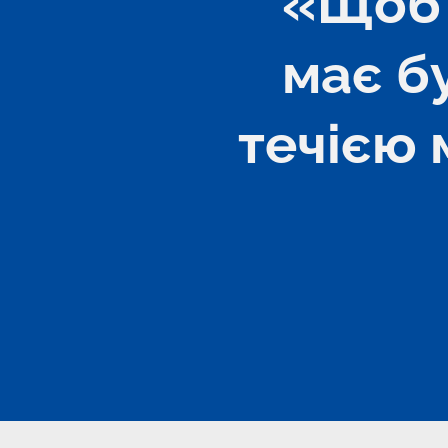
«Щоб 
має б
течією 