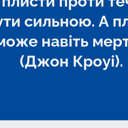
плисти проти течі
ути сильною. А пл
може навіть мер
(Джон Кроуі).