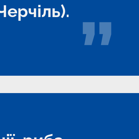
ерчіль).