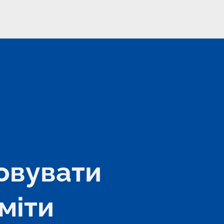
овувати 
міти 