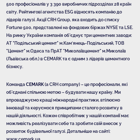
500 професіоналів у 3 390 виробничих підрозділах 28 країн
світу. Рейтингові агентства ESG відносять компанію до
лідерів галузі. Акції CRH Group, яка входить до списку
Fortune 500, представлені на фондових біржах NYSE та LSE.
На ринку України компанія об'єднує три цементних заводи:
АТ "Подільський цемент" м.Кам’янець-Подільський, ТОВ
"Цемент" м.Одеса та ПрАТ "Миколаївцемент" м.Миколаїв
(Львівська обл.) в CEMARK та є одним з лідерів цементного
бізнесу.
Команда
CEMARK
(a CRH company) – це професіонали, які
об'єднані спільною метою – будувати нашу країну. Ми
впроваджуємо кращі міжнародні практики, втілюємо
інновації та керуємося принципами сталого розвитку в
нашій діяльності. Кожен співробітник у нашій компанії має
можливість реалізувати себе та зробити свій внесок у
розвиток будівельної галузі. Детальніше на сайті:
www.cemark.ua